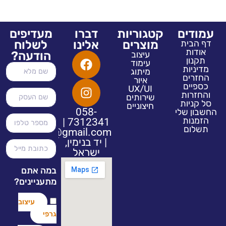
עמודים
קטגוריות
דברו
מעדיפים
מוצרים
אלינו
לשלוח
דף הבית
אודות
הודעה?
עיצוב
תקנון
עימוד
מדיניות
מיתוג
החזרים
איור
כספיים
UX/UI
והחזרות
שירותים
סל קניות
חיצוניים
058-
החשבון שלי
הזמנות
7312341 |
תשלום
renenshir@gmail.com
| יד בנימין,
ישראל
במה אתם
מתעניינים?
עיצוב
גרפי